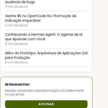
ausência de bugs
5
min de leitura
Ganhe $5 no OpenCode Go: Promoção de
Indicação Imperdível
3
min de leitura
Conhecendo o Hermes Agent: O Agente de IA
que Aprende com Você
3
min de leitura
Além do Protótipo: Arquitetura de Aplicações LLM
para Produção
6
min de leitura
📧 Newsletter
Receba novidades sobre tecnologia e IA diretamente
no seu email.
ASSINAR