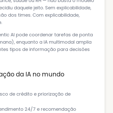
liance, saúde ou RH — não basta o modelo
ecidiu daquele jeito. Sem explicabilidade,
esão dos times. Com explicabilidade,
.
ntic AI pode coordenar tarefas de ponta
mana), enquanto a IA multimodal amplia
entes tipos de informação para decisões
cação da IA no mundo
isco de crédito e priorização de
atendimento 24/7 e recomendação