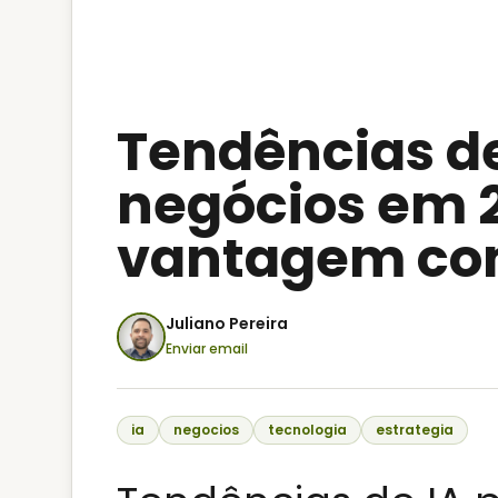
Tendências de
negócios em 2
vantagem co
Juliano Pereira
Enviar email
ia
negocios
tecnologia
estrategia