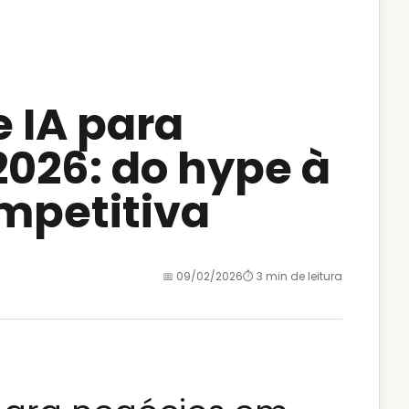
 IA para
026: do hype à
mpetitiva
📅
09/02/2026
⏱️
3
min de leitura