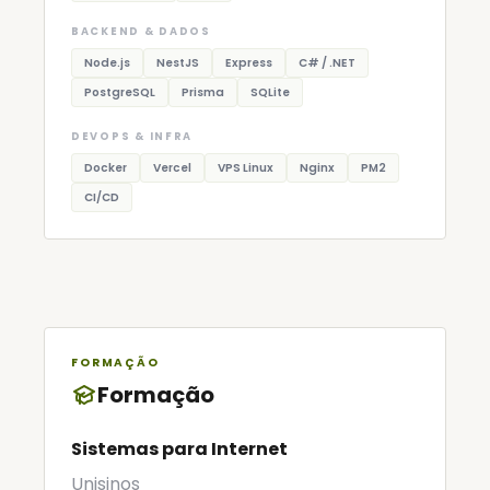
BACKEND & DADOS
Node.js
NestJS
Express
C# / .NET
PostgreSQL
Prisma
SQLite
DEVOPS & INFRA
Docker
Vercel
VPS Linux
Nginx
PM2
CI/CD
FORMAÇÃO
Formação
Sistemas para Internet
Unisinos