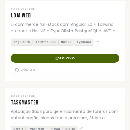
CASE DIGITAL
FULL STACK
Loja Web
E-commerce full-stack com Angular 20 + Tailwind
no front e NestJS + TypeORM + PostgreSQL + JWT +
Stripe no back.
+
4
Angular 20
Tailwind CSS
NestJS
TypeORM
AO VIVO
CÓDIGO
CASE DIGITAL
FULL STACK
TaskMaster
Aplicação SaaS para gerenciamento de tarefas com
autenticação, planos free e premium, Stripe e
deploy completo.
+
5
Next.js
TypeScript
Prisma
SQLite