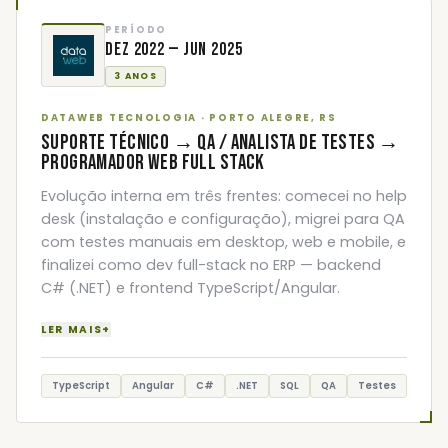
PERÍODO
Dez 2022 — Jun 2025
3 ANOS
DATAWEB TECNOLOGIA · PORTO ALEGRE, RS
SUPORTE TÉCNICO → QA / ANALISTA DE TESTES →
PROGRAMADOR WEB FULL STACK
Evolução interna em três frentes: comecei no help
desk (instalação e configuração), migrei para QA
com testes manuais em desktop, web e mobile, e
finalizei como dev full-stack no ERP — backend
C# (.NET) e frontend TypeScript/Angular.
LER MAIS
+
TypeScript
Angular
C#
.NET
SQL
QA
Testes