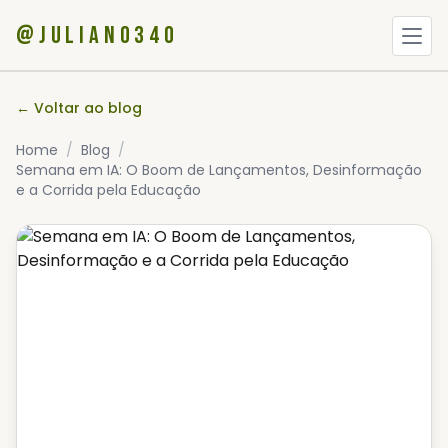
@JULIANO340
HOME
← Voltar ao blog
SOBRE
Home
/
Blog
/
Semana em IA: O Boom de Lançamentos, Desinformação
PORTFÓLIO
e a Corrida pela Educação
BLOG
CONTATO